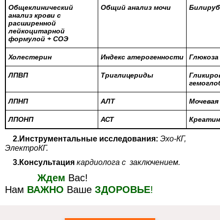
Общеклинический
Общий анализ мочи
Билируб
анализ крови с
расширенной
лейкоцитарной
формулой + СОЭ
Холестерин
Индекс атерогенности
Глюкоза
ЛПВП
Триглицериды
Гликиро
гемогло
ЛПНП
АЛТ
Мочевая
ЛПОНП
АСТ
Креатин
2.Инструментальные исследования:
Эхо-КГ,
ЭлектроКГ.
3.Консультация
кардиолога с заключением.
Ждем
Вас!
Нам
ВАЖНО
Ваше
ЗДОРОВЬЕ
!