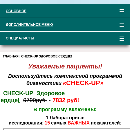
ОСНОВНОЕ
ДОПОЛНИТЕЛЬНОЕ МЕНЮ
СПЕЦИАЛИСТЫ
ГЛАВНАЯ
|
CHECK-UP ЗДОРОВОЕ СЕРДЦЕ!
Уважаемые пациенты!
Воспользуйтесь комплексной
программой
«
CHECK
-
UP
»
диагностики
CHECK-UP Здоровое
сердце
!
9790руб.
-
7832 руб!
В программу включены:
1.Лабораторные
исследования:
15
самых
ВАЖНЫХ
показателей: